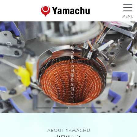
1
2
3
4