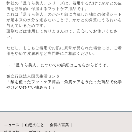
弊社の「足うら美人」シリーズは、着用するだけでかかとの皮
膚を効果的に保湿するフットケア用品です。
これは「足うら美人」のかかと部に内蔵した独自の保湿シート
が足本来の水分を逃さないことで、かかとの角質にうるおいを
与えているためです。
薬剤などは使用しておりませんので、安心してお使いくださ
い。
ただし、もしもご着用でお肌に異常が見られた場合には、ご着
用をやめて皮膚科など専門医にご相談ください。
→ 「足うら美人」についての詳細はこちらからどうぞ。
独立行政法人国民生活センター
「酸を使ったフットケア商品－角質ケアをうたった商品で化学
やけどやひどい痛みも！」
ニュース
｜
山忠のこと
｜
会長の言葉
｜