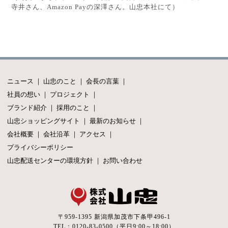
寺井さん、
Amazon
Pay
の深澤さん。山忠本社にて）
ニュース
｜
山忠のこと
｜
会長の言葉
｜
社員の想い
｜
プロジェクト
｜
ブランド紹介
｜
採用のこと
｜
山忠ショッピングサイト
｜
最新のお知らせ
｜
会社概要
｜
会社沿革
｜
アクセス
｜
プライバシーポリシー
山忠配送センターの環境方針
｜
お問い合わせ
〒959-1395 新潟県加茂市下条甲496-1
TEL：0120-83-0500（平日9:00～18:00）