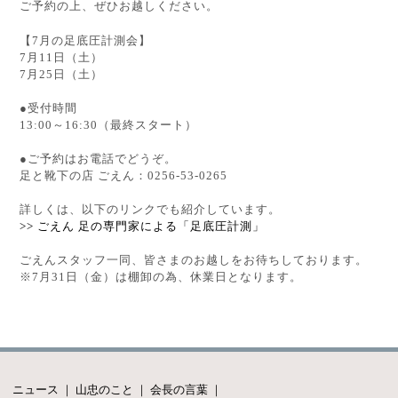
ご予約の上、ぜひお越しください。
【7月の足底圧計測会】
7月11日（土）
7月25日（土）
●受付時間
13:00～16:30（最終スタート）
●ご予約はお電話でどうぞ。
足と靴下の店 ごえん：
0256-53-0265
詳しくは、以下のリンクでも紹介しています。
>> ごえん 足の専門家による「足底圧計測」
ごえんスタッフ一同、皆さまのお越しをお待ちしております。
※7月31日（金）は棚卸の為、休業日となります。
ニュース
｜
山忠のこと
｜
会長の言葉
｜