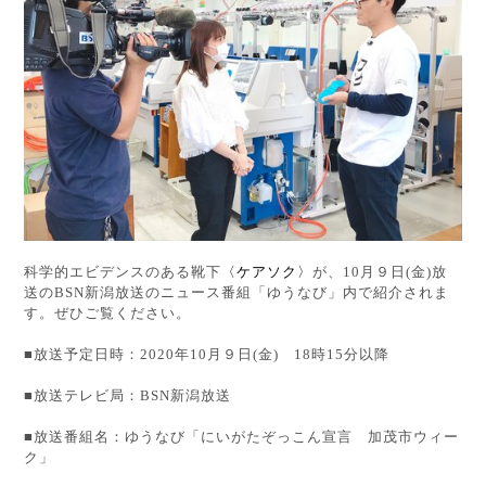
科学的エビデンスのある靴下
〈ケアソク〉
が、10月９日(金)放
送のBSN新潟放送のニュース番組「ゆうなび」内で紹介されま
す。ぜひご覧ください。
■放送予定日時：2020年10月９日(金) 18時15分以降
■放送テレビ局：BSN新潟放送
■放送番組名：ゆうなび「にいがたぞっこん宣言 加茂市ウィー
ク」