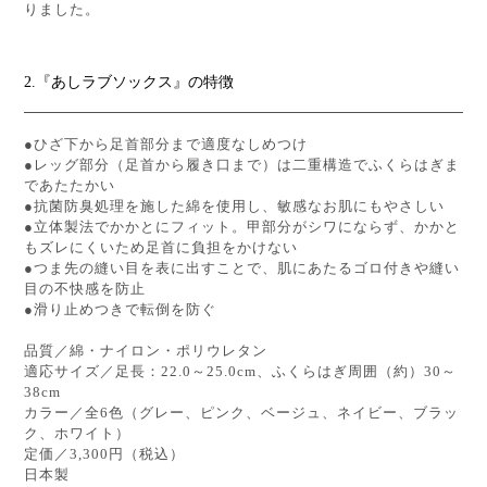
りました。
2.『あしラブソックス』の特徴
●ひざ下から足首部分まで適度なしめつけ
●レッグ部分（足首から履き口まで）は二重構造でふくらはぎま
であたたかい
●抗菌防臭処理を施した綿を使用し、敏感なお肌にもやさしい
●立体製法でかかとにフィット。甲部分がシワにならず、かかと
もズレにくいため足首に負担をかけない
●つま先の縫い目を表に出すことで、肌にあたるゴロ付きや縫い
目の不快感を防止
●滑り止めつきで転倒を防ぐ
品質／綿・ナイロン・ポリウレタン
適応サイズ／足長：22.0～25.0cm、ふくらはぎ周囲（約）30～
38cm
カラー／全6色（グレー、ピンク、ベージュ、ネイビー、ブラッ
ク、ホワイト）
定価／3,300円（税込）
日本製