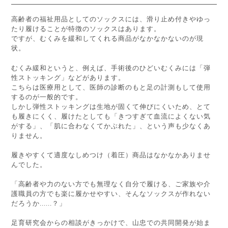
高齢者の福祉用品としてのソックスには、滑り止め付きやゆっ
たり履けることが特徴のソックスはあります。
ですが、むくみを緩和してくれる商品がなかなかないのが現
状。
むくみ緩和というと、例えば、手術後のひどいむくみには「弾
性ストッキング」などがあります。
こちらは医療用として、医師の診断のもと足の計測もして使用
するのが一般的です。
しかし弾性ストッキングは生地が固くて伸びにくいため、とて
も履きにくく、履けたとしても「きつすぎて血流によくない気
がする」、「肌に合わなくてかぶれた」、という声も少なくあ
りません。
履きやすくて適度なしめつけ（着圧）商品はなかなかありませ
んでした。
「高齢者や力のない方でも無理なく自分で履ける、ご家族や介
護職員の方でも楽に履かせやすい、そんなソックスが作れない
だろうか......？」
足育研究会からの相談がきっかけで、山忠での共同開発が始ま