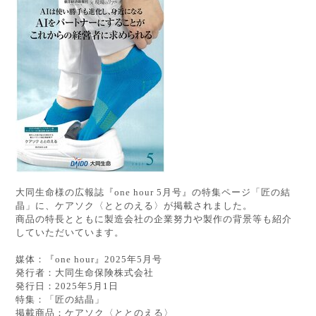
大同生命様の広報誌『
one
hour
5
月号』の特集ページ「匠の結
晶」に、ケアソク〈ととのえる〉が掲載されました。
商品の特長とともに製造会社の企業努力や製作の背景等も紹介
していただいています。
媒体：『
one
hour
』
2025
年
5
月号
発行者：大同生命保険株式会社
発行日：
2025
年
5
月
1
日
特集：「匠の結晶」
掲載商品：ケアソク〈ととのえる〉