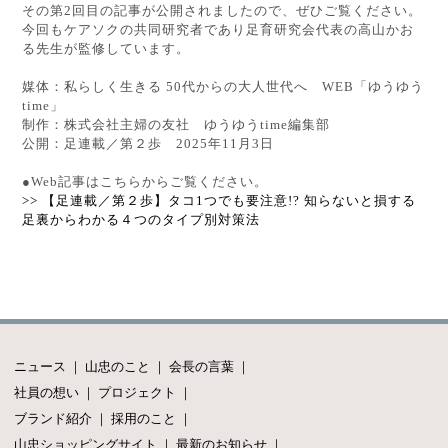
その第2回目の記事が公開されましたので、ぜひご覧ください。
今回もケアソクの共同研究者であり足育研究会代表の高山かお
る先生が監修しています。
媒体：私らしく生きる 50代からの大人世代へ WEB「ゆうゆう
time」
制作：株式会社主婦の友社 ゆうゆうtime編集部
公開：足連載／第２歩 2025年11月3日
●Web記事はこちらからご覧ください。
>> 【足連載／第２歩】タコ1つでも要注意!? 知らないと損する
足裏からわかる４つのタイプ別対策法
ニュース
｜
山忠のこと
｜
会長の言葉
｜
社員の想い
｜
プロジェクト
｜
ブランド紹介
｜
採用のこと
｜
山忠ショッピングサイト
｜
最新のお知らせ
｜